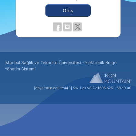
Giriş
İstanbul Sağlık ve Teknoloji Üniversitesi - Elektronik Belge 
Yönetim Sistemi
[ebys.istun.edu.tr:443] Sw-Lck v8.2.
d1606
.
b251158
.c0.u0